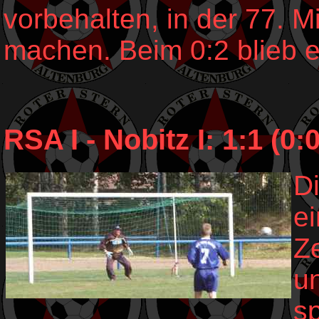
vorbehalten, in der 77. M
machen. Beim 0:2 blieb 
RSA I - Nobitz I: 1:1 (0:0
Di
e
Z
u
s