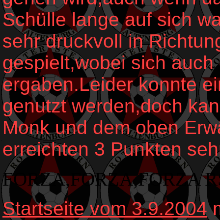
Schülle lange auf sich w
sehr druckvoll in Richtu
gespielt,wobei sich auch
ergaben.Leider konnte ei
genutzt werden,doch kan
Monk und dem oben Erwä
erreichten 3 Punkten sehr
FORZA,FORZA,FORZA RS
Startseite vom 3.9.2004
m