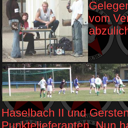
Gelegen
vom Ve
abzulic
Haselbach II und Gersten
Punktelieferanten. Nun 