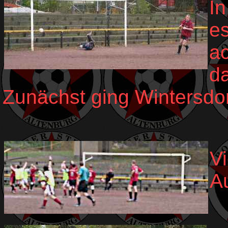
In
es
ac
d
Zunächst ging Wintersdor
Vi
Au