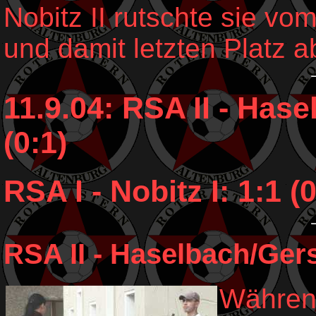
Nobitz II rutschte sie vo
und damit letzten Platz a
11.9.04: RSA II - Hase
(0:1)
RSA I - Nobitz I: 1:1 (0
RSA II - Haselbach/Gerst
Während