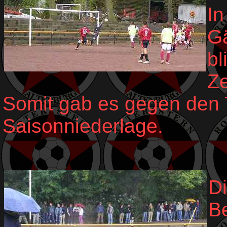
In
Gä
bl
Ze
Somit gab es gegen den T
Saisonniederlage.
Di
B