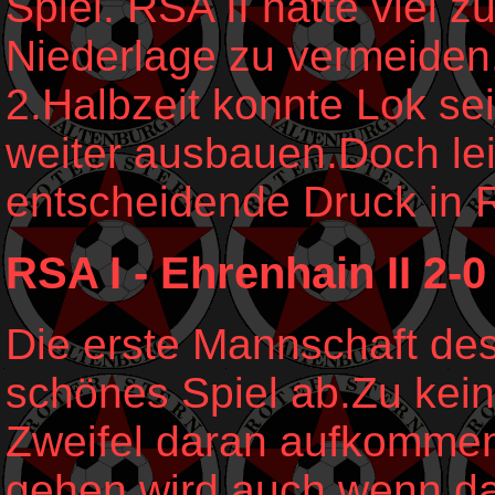
Spiel. RSA II hatte viel 
Niederlage zu vermeiden
2.Halbzeit konnte Lok se
weiter ausbauen.Doch le
entscheidende Druck in R
RSA I - Ehrenhain II 2-0
Die erste Mannschaft des
schönes Spiel ab.Zu kein
Zweifel daran aufkommen
gehen wird,auch wenn da