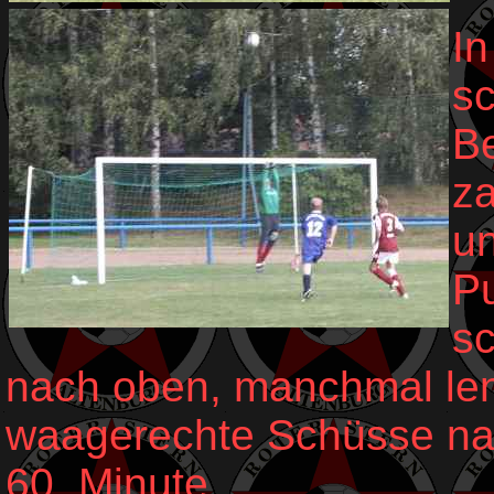
In
s
Be
za
un
Pu
sc
nach oben, manchmal lenk
waagerechte Schüsse nac
60. Minute.