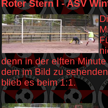
Roter Stern I - ASV Wint
D
Mi
F
ni
denn in der elften Minute
dem im Bild zu sehenden 
blieb es beim 1:1.