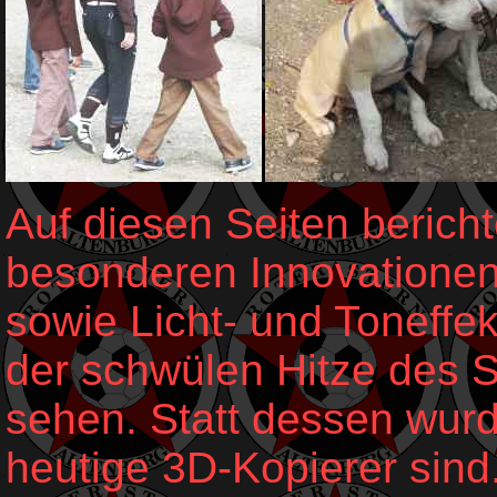
Auf diesen Seiten bericht
besonderen Innovationen
sowie Licht- und Toneffek
der schwülen Hitze des S
sehen. Statt dessen wurd
heutige 3D-Kopierer sind