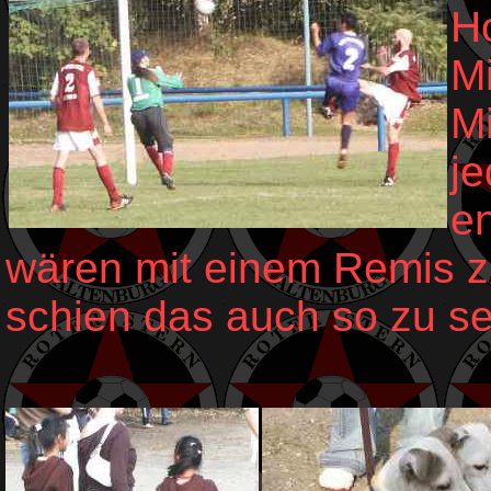
Ho
Mi
Mi
je
e
wären mit einem Remis zu
schien das auch so zu seh