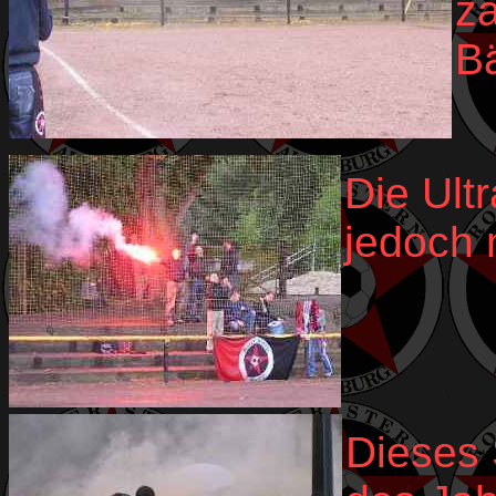
za
B
Die Ult
jedoch 
Dieses 