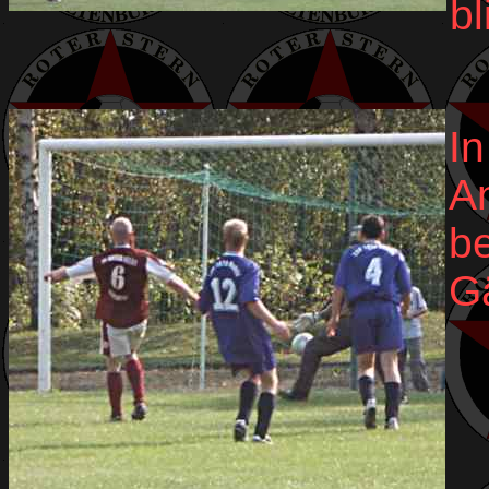
bl
In
A
b
Gä