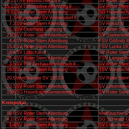
8.11
TSV Windischleuba II
SV Roter Stern
15.11
SV Lokomotive Altenburg II
SV Roter Stern
29.11
SV Roter Stern Altenburg
SG Haselbach/
1.3
Allgemeiner SV Wintersdorf II
SV Roter Stern
7.3
SV Roter Stern Altenburg
SV Rositz III
15.3
SV Osterland Lumpzig II
SV Roter Stern
21.3
SV Roter Stern Altenburg
SV Starkenberg
4.4
SV Roter Stern Altenburg
FSV Gößnitz II
15.4
SV Roter Stern Altenburg
FSV Lucka 191
18.4
SV Löbichau II
SV Roter Stern
25.4
SV Roter Stern Altenburg
FSV Langenleu
3.5
SV BW Zechau-Kriebitzsch II
SV Roter Stern
16.5
SV Roter Stern Altenburg
TSV Windischl
20.5
Weißbacher SV 1951 II
SV Roter Stern
23.5
SV Roter Stern Altenburg
SV Lokomotive 
13.6
SG Haselbach/Gerstenberg I
SV Roter Stern
Kreispokal
16.8
SV Roter Stern Altenburg
Weißbacher SV
4.10
SV Roter Stern Altenburg
SG Schwarz-Ge
1.4
SV Roter Stern Altenburg
SV Lokomotive