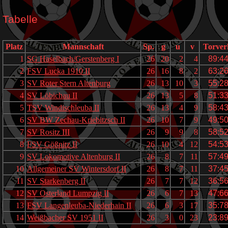
Tabelle
Platz
Mannschaft
Sp.
g
u
v
Torver
1
SG Haselbach/Gerstenberg I
26
20
2
4
89:4
2
FSV Lucka 1910 II
26
16
8
2
63:2
3
SV Roter Stern Altenburg
26
13
10
3
55:2
4
SV Löbichau II
26
13
5
8
51:3
5
TSV Windischleuba II
26
13
4
9
58:4
6
SV BW Zechau-Kriebitzsch II
26
10
7
9
49:5
7
SV Rositz III
26
9
9
8
58:5
8
FSV Gößnitz II
26
10
4
12
54:5
9
SV Lokomotive Altenburg II
26
8
7
11
57:4
10
Allgemeiner SV Wintersdorf II
26
8
7
11
37:4
11
SV Starkenberg II
26
7
7
12
36:5
12
SV Osterland Lumpzig II
26
6
7
13
47:6
13
FSV Langenleuba-Niederhain II
26
6
3
17
35:7
14
Weißbacher SV 1951 II
26
3
0
23
23:8