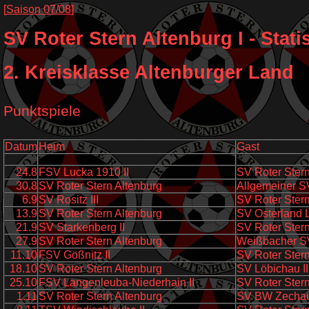
[
Saison 07/08
]
SV Roter Stern Altenburg I - Stati
2. Kreisklasse Altenburger Land
Punktspiele
Datum
Heim
Gast
24.8
FSV Lucka 1910 II
SV Roter Stern
30.8
SV Roter Stern Altenburg
Allgemeiner SV
6.9
SV Rositz III
SV Roter Stern
13.9
SV Roter Stern Altenburg
SV Osterland L
21.9
SV Starkenberg II
SV Roter Stern
27.9
SV Roter Stern Altenburg
Weißbacher SV
11.10
FSV Gößnitz II
SV Roter Stern
18.10
SV Roter Stern Altenburg
SV Löbichau II
25.10
FSV Langenleuba-Niederhain II
SV Roter Stern
1.11
SV Roter Stern Altenburg
SV BW Zechau-