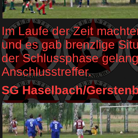
Im Laufe der Zeit macht
und es gab brenzlige Situ
der Schlussphase gelang
Anschlusstreffer.
SG Haselbach/Gerstenber