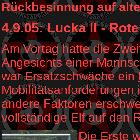
Rückbesinnung auf alt
4.9.05: Lucka II - Rote
Am Vortag hatte die Zweit
Angesichts einer Mannsc
war Ersatzschwäche ein
Mobilitätsanforderungen 
andere Faktoren erschwer
vollständige Elf auf den 
Die Erste 