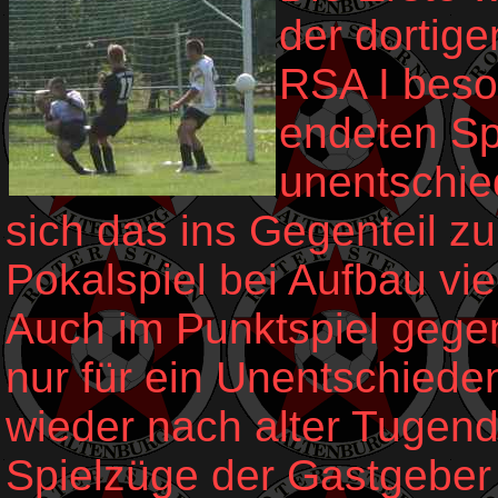
der dortige
RSA I beso
endeten Spi
unentschied
sich das ins Gegenteil 
Pokalspiel bei Aufbau vie
Auch im Punktspiel gegen
nur für ein Unentschieden
wieder nach alter Tugen
Spielzüge der Gastgeber 