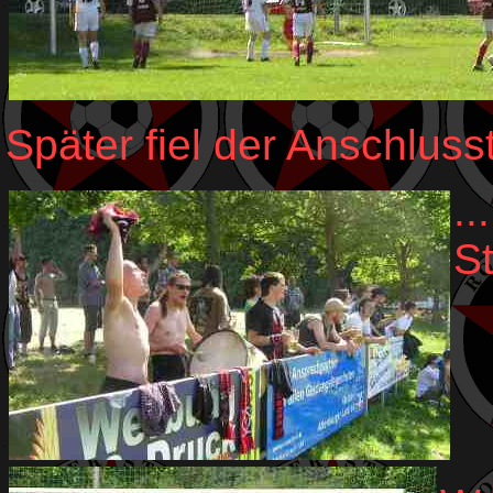
Später fiel der Anschlusstr
..
S