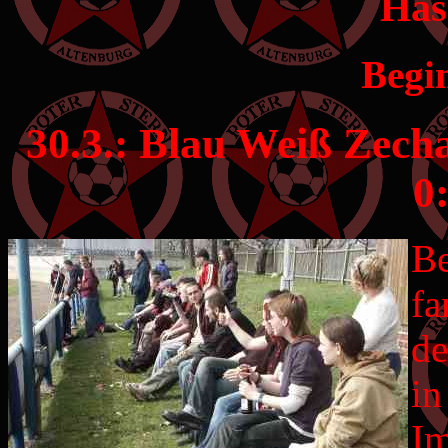
Has
Begi
30.3.: Blau Weiß Zecha
0:
Be
fa
de
in
Im