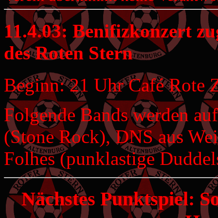
11.4.03: Benifizkonzert z
des Roten Stern
Beginn: 21 Uhr Café Rote Zo
Folgende Bands werden au
(Stone Rock), DNS aus Wei
Folhes (punklastige Dudde
Nächstes Punktspiel: S