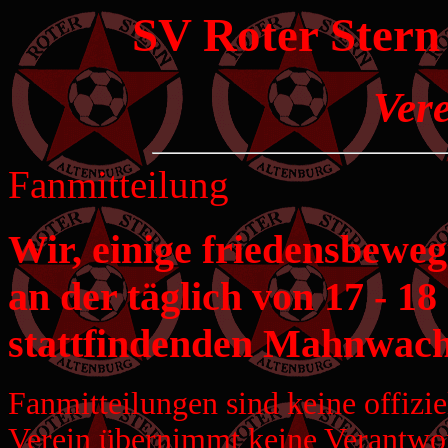
SV Roter Stern 
Vere
Fanmitteilung
Wir, einige friedensbeweg
an der täglich von 17 - 1
stattfindenden Mahnwache
Fanmitteilungen sind keine offizi
Verein übernimmt keine Verantwort